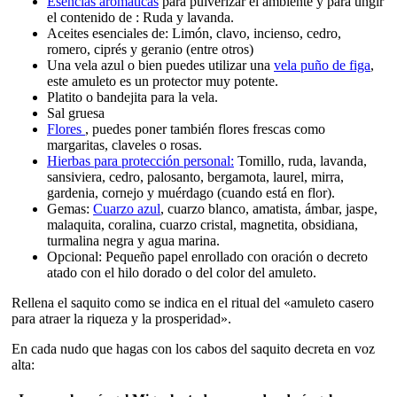
Esencias aromáticas
para pulverizar el ambiente y para ungir
el contenido de : Ruda y lavanda.
Aceites esenciales de: Limón, clavo, incienso, cedro,
romero, ciprés y geranio (entre otros)
Una vela azul o bien puedes utilizar una
vela puño de figa
,
este amuleto es un protector muy potente.
Platito o bandejita para la vela.
Sal gruesa
Flores
, puedes poner también flores frescas como
margaritas, claveles o rosas.
Hierbas para protección personal:
Tomillo, ruda, lavanda,
sansiviera, cedro, palosanto, bergamota, laurel, mirra,
gardenia, cornejo y muérdago (cuando está en flor).
Gemas:
Cuarzo azul
, cuarzo blanco, amatista, ámbar, jaspe,
malaquita, coralina, cuarzo cristal, magnetita, obsidiana,
turmalina negra y agua marina.
Opcional: Pequeño papel enrollado con oración o decreto
atado con el hilo dorado o del color del amuleto.
Rellena el saquito como se indica en el ritual del «amuleto casero
para atraer la riqueza y la prosperidad».
En cada nudo que hagas con los cabos del saquito decreta en voz
alta: