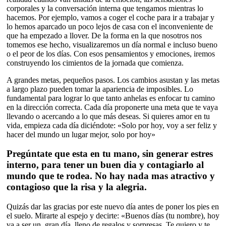
corporales y la conversación interna que tengamos mientras lo
hacemos. Por ejemplo, vamos a coger el coche para ir a trabajar y
lo hemos aparcado un poco lejos de casa con el inconveniente de
que ha empezado a llover. De la forma en la que nosotros nos
tomemos ese hecho, visualizaremos un día normal e incluso bueno
o el peor de los días. Con esos pensamientos y emociones, iremos
construyendo los cimientos de la jornada que comienza.
A grandes metas, pequeños pasos. Los cambios asustan y las metas
a largo plazo pueden tomar la apariencia de imposibles. Lo
fundamental para lograr lo que tanto anhelas es enfocar tu camino
en la dirección correcta. Cada día proponerte una meta que te vaya
llevando o acercando a lo que más deseas. Si quieres amor en tu
vida, empieza cada día diciéndote: «Solo por hoy, voy a ser feliz y
hacer del mundo un lugar mejor, solo por hoy»
Pregúntate que esta en tu mano, sin generar estres
interno, para tener un buen dia y contagiarlo al
mundo que te rodea. No hay nada mas atractivo y
contagioso que la risa y la alegria.
Quizás dar las gracias por este nuevo día antes de poner los pies en
el suelo. Mirarte al espejo y decirte: «Buenos días (tu nombre), hoy
va a ser un gran día, lleno de regalos y sorpresas. Te quiero y te