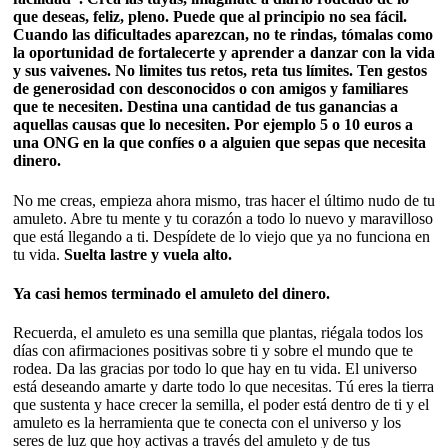
que deseas, feliz, pleno. Puede que al principio no sea fácil.
Cuando las dificultades aparezcan, no te rindas, tómalas como
la oportunidad de fortalecerte y aprender a danzar con la vida
y sus vaivenes. No limites tus retos, reta tus límites. Ten gestos
de generosidad con desconocidos o con amigos y familiares
que te necesiten. Destina una cantidad de tus ganancias a
aquellas causas que lo necesiten. Por ejemplo 5 o 10 euros a
una ONG en la que confíes o a alguien que sepas que necesita
dinero.
No me creas, empieza ahora mismo, tras hacer el último nudo de tu
amuleto. Abre tu mente y tu corazón a todo lo nuevo y maravilloso
que está llegando a ti. Despídete de lo viejo que ya no funciona en
tu vida.
Suelta lastre y vuela alto.
Ya casi hemos terminado el amuleto del dinero.
Recuerda, el amuleto es una semilla que plantas, riégala todos los
días con afirmaciones positivas sobre ti y sobre el mundo que te
rodea. Da las gracias por todo lo que hay en tu vida. El universo
está deseando amarte y darte todo lo que necesitas. Tú eres la tierra
que sustenta y hace crecer la semilla, el poder está dentro de ti y el
amuleto es la herramienta que te conecta con el universo y los
seres de luz que hoy activas a través del amuleto y de tus