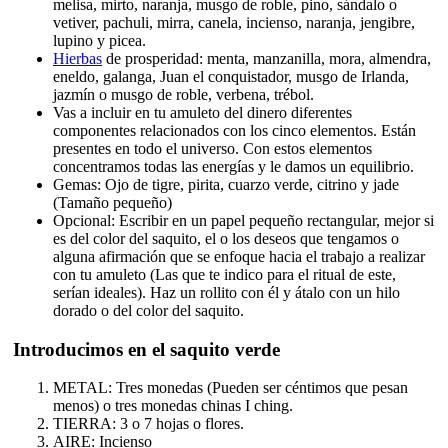
melisa, mirto, naranja, musgo de roble, pino, sándalo o
vetiver, pachuli, mirra, canela, incienso, naranja, jengibre,
lupino y picea.
Hierbas
de prosperidad: menta, manzanilla, mora, almendra,
eneldo, galanga, Juan el conquistador, musgo de Irlanda,
jazmín o musgo de roble, verbena, trébol.
Vas a incluir en tu amuleto del dinero diferentes
componentes relacionados con los cinco elementos. Están
presentes en todo el universo. Con estos elementos
concentramos todas las energías y le damos un equilibrio.
Gemas: Ojo de tigre, pirita, cuarzo verde, citrino y jade
(Tamaño pequeño)
Opcional: Escribir en un papel pequeño rectangular, mejor si
es del color del saquito, el o los deseos que tengamos o
alguna afirmación que se enfoque hacia el trabajo a realizar
con tu amuleto (Las que te indico para el ritual de este,
serían ideales). Haz un rollito con él y átalo con un hilo
dorado o del color del saquito.
Introducimos en el saquito verde
METAL: Tres monedas (Pueden ser céntimos que pesan
menos) o tres monedas chinas I ching.
TIERRA: 3 o 7 hojas o flores.
AIRE: Incienso