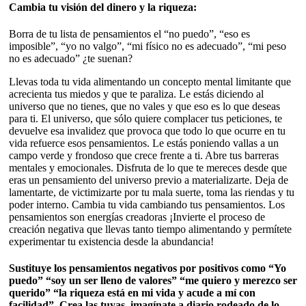
Cambia tu visión del dinero y la riqueza:
Borra de tu lista de pensamientos el “no puedo”, “eso es
imposible”, “yo no valgo”, “mi físico no es adecuado”, “mi peso
no es adecuado” ¿te suenan?
Llevas toda tu vida alimentando un concepto mental limitante que
acrecienta tus miedos y que te paraliza. Le estás diciendo al
universo que no tienes, que no vales y que eso es lo que deseas
para ti. El universo, que sólo quiere complacer tus peticiones, te
devuelve esa invalidez que provoca que todo lo que ocurre en tu
vida refuerce esos pensamientos. Le estás poniendo vallas a un
campo verde y frondoso que crece frente a ti. Abre tus barreras
mentales y emocionales. Disfruta de lo que te mereces desde que
eras un pensamiento del universo previo a materializarte. Deja de
lamentarte, de victimizarte por tu mala suerte, toma las riendas y tu
poder interno. Cambia tu vida cambiando tus pensamientos. Los
pensamientos son energías creadoras ¡Invierte el proceso de
creación negativa que llevas tanto tiempo alimentando y permítete
experimentar tu existencia desde la abundancia!
Sustituye los pensamientos negativos por positivos como “Yo
puedo” “soy un ser lleno de valores” “me quiero y merezco ser
querido” “la riqueza está en mi vida y acude a mí con
facilidad”. Crea las tuyas, imagínate a diario rodeado de lo