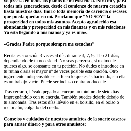
yo preciso en todos los planos de mi existencia. Para mí y para
todas mis generaciones, desde el comienzo de nuestra creación
hasta nuestros días. Borro toda memoria de carencia o escasez
que pueda quedar en mí. Proclamo que “YO SOY” la
prosperidad en todos mis asuntos. Acepto agradecido esa
abundancia y prosperidad en mis finanzas y en mis relaciones.
Ya está llegando a mis manos y ya es mía».
«Gracias Padre porque siempre me escuchas”
Recita esta oración 3 veces al día, durante 3, 7, 9, 11 o 21 días,
dependiendo de tu necesidad. No seas perezoso, si realmente
quieres algo, se constante en tu petición. No dudes e introduce en
tu rutina diaria el mayor nº de veces posible esta oración. Otro
ingrediente indispensable es la fe en lo que estás haciendo, sin ella
es un trabajo vacío. Puede ser incluso contraproducente.
Tras cerrarlo, llévalo pegado al cuerpo un mínimo de siete días.
Impregnándolo con tu energía. También puedes dejarlo debajo de
tu almohada. Tras estos días llévalo en el bolsillo, en el bolso o
mejor aún, colgado del cuello.
Consejos y cuidados de nuestros amuletos de la suerte caseros
para atraer dinero y para otros amuletos: