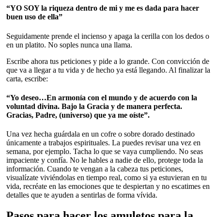
“YO SOY la riqueza dentro de mi y me es dada para hacer
buen uso de ella”
Seguidamente prende el incienso y apaga la cerilla con los dedos o
en un platito. No soples nunca una llama.
Escribe ahora tus peticiones y pide a lo grande. Con convicción de
que va a llegar a tu vida y de hecho ya está llegando. Al finalizar la
carta, escribe:
“Yo deseo…En armonía con el mundo y de acuerdo con la
voluntad divina. Bajo la Gracia y de manera perfecta.
Gracias, Padre, (universo) que ya me oíste”.
Una vez hecha guárdala en un cofre o sobre dorado destinado
únicamente a trabajos espirituales. La puedes revisar una vez en
semana, por ejemplo. Tacha lo que se vaya cumpliendo. No seas
impaciente y confía. No le hables a nadie de ello, protege toda la
información. Cuando te vengan a la cabeza tus peticiones,
visualízate viviéndolas en tiempo real, como si ya estuvieran en tu
vida, recréate en las emociones que te despiertan y no escatimes en
detalles que te ayuden a sentirlas de forma vívida.
Pasos para hacer los amuletos para la