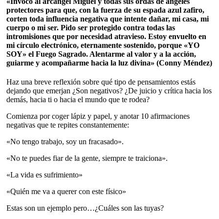
«Invoco al arcángel Miguel y todas sus ordas de ángeles
protectores para que, con la fuerza de su espada azul zafiro,
corten toda influencia negativa que intente dañar, mi casa, mi
cuerpo o mi ser. Pido ser protegido contra todas las
intromisiones que por necesidad atravieso. Estoy envuelto en
mi círculo electrónico, eternamente sostenido, porque «YO
SOY» el Fuego Sagrado. Alentarme al valor y a la acción,
guiarme y acompañarme hacia la luz divina» (Conny Méndez)
Haz una breve reflexión sobre qué tipo de pensamientos estás
dejando que emerjan ¿Son negativos? ¿De juicio y crítica hacia los
demás, hacia ti o hacia el mundo que te rodea?
Comienza por coger lápiz y papel, y anotar 10 afirmaciones
negativas que te repites constantemente:
«No tengo trabajo, soy un fracasado».
«No te puedes fiar de la gente, siempre te traiciona».
«La vida es sufrimiento»
«Quién me va a querer con este físico»
Estas son un ejemplo pero…¿Cuáles son las tuyas?