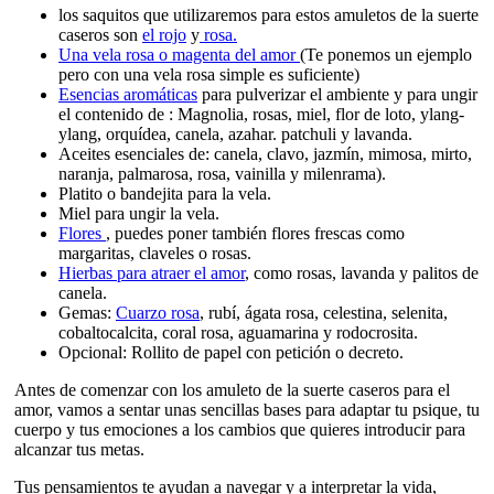
los saquitos que utilizaremos para estos amuletos de la suerte
caseros son
el rojo
y
rosa.
Una vela rosa o magenta del amor
(Te ponemos un ejemplo
pero con una vela rosa simple es suficiente)
Esencias aromáticas
para pulverizar el ambiente y para ungir
el contenido de : Magnolia, rosas, miel, flor de loto, ylang-
ylang, orquídea, canela, azahar. patchuli y lavanda.
Aceites esenciales de: canela, clavo, jazmín, mimosa, mirto,
naranja, palmarosa, rosa, vainilla y milenrama).
Platito o bandejita para la vela.
Miel para ungir la vela.
Flores
, puedes poner también flores frescas como
margaritas, claveles o rosas.
Hierbas para atraer el amor
, como rosas, lavanda y palitos de
canela.
Gemas:
Cuarzo rosa
, rubí, ágata rosa, celestina, selenita,
cobaltocalcita, coral rosa, aguamarina y rodocrosita.
Opcional: Rollito de papel con petición o decreto.
Antes de comenzar con los amuleto de la suerte caseros para el
amor, vamos a sentar unas sencillas bases para adaptar tu psique, tu
cuerpo y tus emociones a los cambios que quieres introducir para
alcanzar tus metas.
Tus pensamientos te ayudan a navegar y a interpretar la vida,