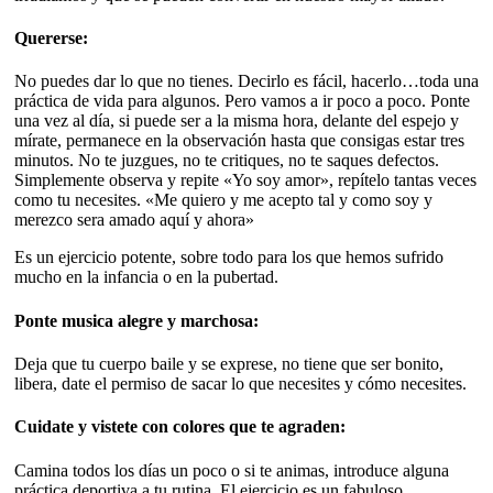
Quererse:
No puedes dar lo que no tienes. Decirlo es fácil, hacerlo…toda una
práctica de vida para algunos. Pero vamos a ir poco a poco. Ponte
una vez al día, si puede ser a la misma hora, delante del espejo y
mírate, permanece en la observación hasta que consigas estar tres
minutos. No te juzgues, no te critiques, no te saques defectos.
Simplemente observa y repite «Yo soy amor», repítelo tantas veces
como tu necesites. «Me quiero y me acepto tal y como soy y
merezco sera amado aquí y ahora»
Es un ejercicio potente, sobre todo para los que hemos sufrido
mucho en la infancia o en la pubertad.
Ponte musica alegre y marchosa:
Deja que tu cuerpo baile y se exprese, no tiene que ser bonito,
libera, date el permiso de sacar lo que necesites y cómo necesites.
Cuidate y vistete con colores que te agraden:
Camina todos los días un poco o si te animas, introduce alguna
práctica deportiva a tu rutina. El ejercicio es un fabuloso