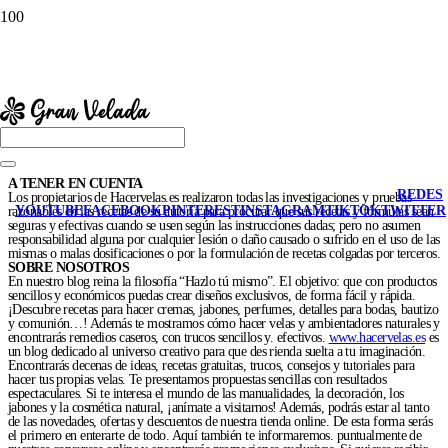
A TENER EN CUENTA
REDES
Los propietarios de Hacervelas.es realizaron todas las investigaciones y pruebas
YOUTUBE
FACEBOOK
PINTEREST
INSTAGRAM
TIKTOK
TWITTER
razonables en las recetas de su autoría para procurar que sus recetas y fórmulas sean
seguras y efectivas cuando se usen según las instrucciones dadas; pero no asumen
responsabilidad alguna por cualquier lesión o daño causado o sufrido en el uso de las
mismas o malas dosificaciones o por la formulación de recetas colgadas por terceros.
SOBRE NOSOTROS
En nuestro blog reina la filosofía “Hazlo tú mismo”. El objetivo: que con productos
sencillos y económicos puedas crear diseños exclusivos, de forma fácil y rápida.
¡Descubre recetas para hacer cremas, jabones, perfumes, detalles para bodas, bautizo
y comunión…! Además te mostramos cómo hacer velas y ambientadores naturales y
encontrarás remedios caseros, con trucos sencillos y. efectivos.
www.hacervelas.es
es
un blog dedicado al universo creativo para que des rienda suelta a tu imaginación.
Encontrarás decenas de ideas, recetas gratuitas, trucos, consejos y tutoriales para
hacer tus propias velas. Te presentamos propuestas sencillas con resultados
espectaculares. Si te interesa el mundo de las manualidades, la decoración, los
jabones y la cosmética natural, ¡anímate a visitarnos! Además, podrás estar al tanto
de las novedades, ofertas y descuentos de nuestra tienda online. De esta forma serás
el primero en enterarte de todo. Aquí también te informaremos. puntualmente de