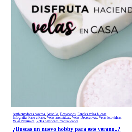
Ambientadores caseros
,
Artículo
,
Destacados
,
Fanales velas huecas
,
Infografía
,
Paso a Paso
,
Velas aromáticas
,
Velas Decorativas
,
Velas Esotéricas
,
Velas Naturales
,
Velas navideñas manualidades
¿Buscas un nuevo hobby para este verano..?