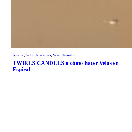
Artículo
,
Velas Decorativas
,
Velas Naturales
TWIRLS CANDLES o cómo hacer Velas en
Espiral