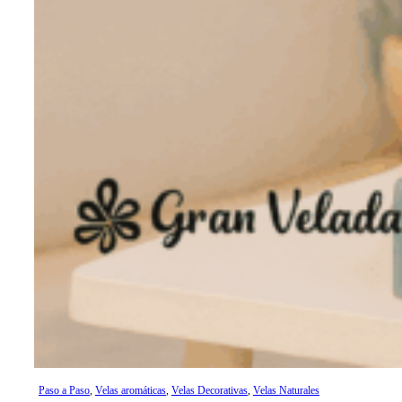
Paso a Paso
,
Velas aromáticas
,
Velas Decorativas
,
Velas Naturales