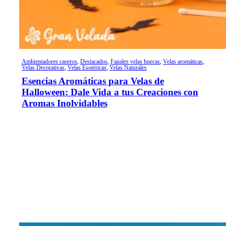
Ambientadores caseros
,
Destacados
,
Fanales velas huecas
,
Velas aromáticas
,
Velas Decorativas
,
Velas Esotéricas
,
Velas Naturales
Esencias Aromáticas para Velas de
Halloween: Dale Vida a tus Creaciones con
Aromas Inolvidables