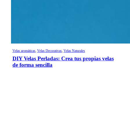
Velas aromáticas
,
Velas Decorativas
,
Velas Naturales
DIY Velas Perladas: Crea tus propias velas
de forma sencilla