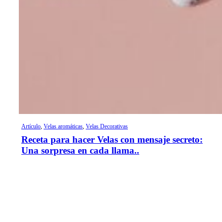
Artículo
,
Velas aromáticas
,
Velas Decorativas
Receta para hacer Velas con mensaje secreto:
Una sorpresa en cada llama..