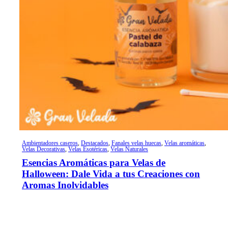
Ambientadores caseros
,
Destacados
,
Fanales velas huecas
,
Velas aromáticas
,
Velas Decorativas
,
Velas Esotéricas
,
Velas Naturales
Esencias Aromáticas para Velas de
Halloween: Dale Vida a tus Creaciones con
Aromas Inolvidables