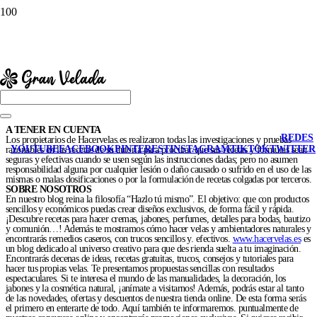
A TENER EN CUENTA
REDES
Los propietarios de Hacervelas.es realizaron todas las investigaciones y pruebas
YOUTUBE
FACEBOOK
PINTEREST
INSTAGRAM
TIKTOK
TWITTER
razonables en las recetas de su autoría para procurar que sus recetas y fórmulas sean
seguras y efectivas cuando se usen según las instrucciones dadas; pero no asumen
responsabilidad alguna por cualquier lesión o daño causado o sufrido en el uso de las
mismas o malas dosificaciones o por la formulación de recetas colgadas por terceros.
SOBRE NOSOTROS
En nuestro blog reina la filosofía “Hazlo tú mismo”. El objetivo: que con productos
sencillos y económicos puedas crear diseños exclusivos, de forma fácil y rápida.
¡Descubre recetas para hacer cremas, jabones, perfumes, detalles para bodas, bautizo
y comunión…! Además te mostramos cómo hacer velas y ambientadores naturales y
encontrarás remedios caseros, con trucos sencillos y. efectivos.
www.hacervelas.es
es
un blog dedicado al universo creativo para que des rienda suelta a tu imaginación.
Encontrarás decenas de ideas, recetas gratuitas, trucos, consejos y tutoriales para
hacer tus propias velas. Te presentamos propuestas sencillas con resultados
espectaculares. Si te interesa el mundo de las manualidades, la decoración, los
jabones y la cosmética natural, ¡anímate a visitarnos! Además, podrás estar al tanto
de las novedades, ofertas y descuentos de nuestra tienda online. De esta forma serás
el primero en enterarte de todo. Aquí también te informaremos. puntualmente de