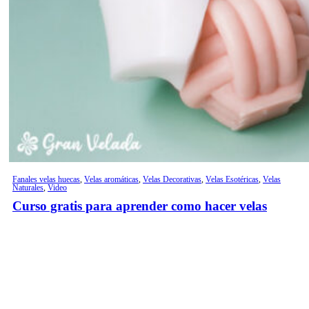
Fanales velas huecas
,
Velas aromáticas
,
Velas Decorativas
,
Velas Esotéricas
,
Velas
Naturales
,
Video
Curso gratis para aprender como hacer velas