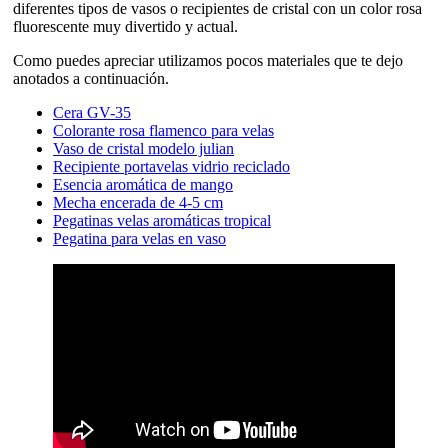
diferentes tipos de vasos o recipientes de cristal con un color rosa
fluorescente muy divertido y actual.
Como puedes apreciar utilizamos pocos materiales que te dejo
anotados a continuación.
Cera GV-35
Colorante rosa flamenco para velas
Vaso de cristal modelo julian
Recipiente portavelas vidrio reciclado
Esencia aromática de mango
Mecha encerada de 4-5 cm
Pegatinas velas aromáticas tropical
Pegatina para velas en vaso