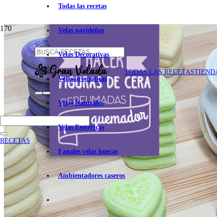
Todas las recetas
Velas navideñas
Velas Decorativas
TODAS LAS RECETAS
TIEND
Velas aromáticas
Velas Naturales
Velas Esotéricas
RECETAS
Fanales velas huecas
Ambientadores caseros