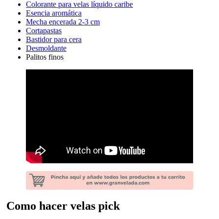
Colorante para velas líquido caribe
Esencia aromática
Mecha encerada 2-3 cm
Cortapastas
Bastidor para cera
Desmoldante
Palitos finos
Como hacer velas pick