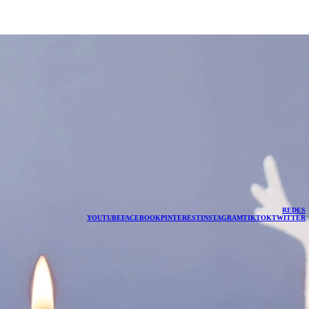
REDES
YOUTUBE
FACEBOOK
PINTEREST
INSTAGRAM
TIKTOK
TWITTER