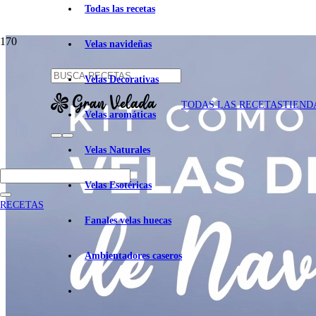
Todas las recetas
Velas navideñas
Velas Decorativas
TODAS LAS RECETAS
TIEND
Velas aromáticas
Velas Naturales
Velas Esotéricas
RECETAS
Fanales velas huecas
Ambientadores caseros