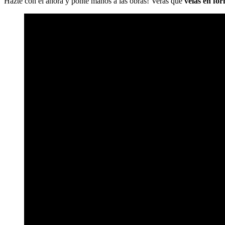
Hazte con él ahora y ponte manos a las obras! Verás que
velas en fo