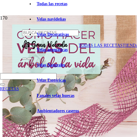
Todas las recetas
Velas navideñas
Velas Decorativas
TODAS LAS RECETAS
TIEND
Velas aromáticas
Velas Naturales
Velas Esotéricas
RECETAS
Fanales velas huecas
Ambientadores caseros