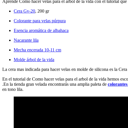
Aprende Como hacer velas para el arbol de la vida con el tutorial que 
Cera Gv-20
, 200 gr
Colorante para velas púrpura
Esencia aromática de albahaca
Nacarante lila
Mecha encerada 10-11 cm
Molde árbol de la vida
La cera mas indicada para hacer velas en molde de silicona es la Cera
En el tutorial de Como hacer velas para el arbol de la vida hemos esco
.En la tienda gran velada encontrarás una amplia paleta de
colorantes
en tono lila.