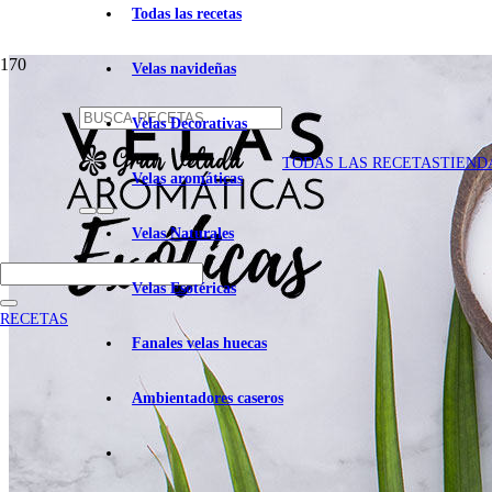
Todas las recetas
Velas navideñas
Velas Decorativas
TODAS LAS RECETAS
TIEND
Velas aromáticas
Velas Naturales
Velas Esotéricas
RECETAS
Fanales velas huecas
Ambientadores caseros