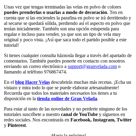
Unas vez que tengas terminadas las velas en polvo de colores
puedes prenderlas o usarlas a modo de decoración
. Ten en
cuenta que si las enciendes la parafina en polvo se irá derritiendo y
al secarse se quedará sólida, perdiendo así el aspecto en polvo que
tenían inicialmente. También son una opción estupenda para
regalar e incluso para vender, ya que son un tipo de vela muy
original y poco vista. ¡Así que saca todo el partido posible a este
tutorial!
Si tienes cualquier consulta háznosla llegar a través del apartado de
comentarios. También puedes ponerte en contacto con nosotros
enviando un correo electrónico a
support@granvelada.com
o
llamando al teléfono 976867474.
En el
blog Hacer Velas
descubrirás muchas más recetas. ¡Echa un
vistazo y mira todo lo que se puede elaborar artesanalmente!
Recuerda que todos los materiales necesarios los tienes a tu
disposición en la
tienda online de Gran Velada
.
Para estar al tanto de las novedades y no perderte ninguno de los
tutoriales suscríbete a nuestro
canal de YouTube
y síguenos en
redes sociales. Nos encontrarás en
Facebook, Instagram, Twitter
y
Pinterest
.
¡Hasta la próxima!