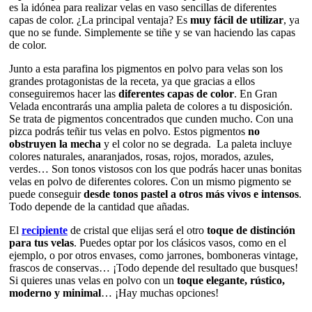
es la idónea para realizar velas en vaso sencillas de diferentes
capas de color. ¿La principal ventaja? Es
muy fácil de utilizar
, ya
que no se funde. Simplemente se tiñe y se van haciendo las capas
de color.
Junto a esta parafina los pigmentos en polvo para velas son los
grandes protagonistas de la receta, ya que gracias a ellos
conseguiremos hacer las
diferentes capas de color
. En Gran
Velada encontrarás una amplia paleta de colores a tu disposición.
Se trata de pigmentos concentrados que cunden mucho. Con una
pizca podrás teñir tus velas en polvo. Estos pigmentos
no
obstruyen la mecha
y el color no se degrada. La paleta incluye
colores naturales, anaranjados, rosas, rojos, morados, azules,
verdes… Son tonos vistosos con los que podrás hacer unas bonitas
velas en polvo de diferentes colores. Con un mismo pigmento se
puede conseguir
desde tonos pastel a otros más vivos e intensos
.
Todo depende de la cantidad que añadas.
El
recipiente
de cristal que elijas será el otro
toque de distinción
para tus velas
. Puedes optar por los clásicos vasos, como en el
ejemplo, o por otros envases, como jarrones, bomboneras vintage,
frascos de conservas… ¡Todo depende del resultado que busques!
Si quieres unas velas en polvo con un
toque elegante, rústico,
moderno y minimal
… ¡Hay muchas opciones!