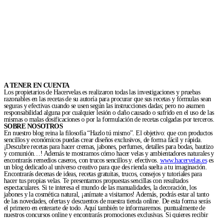
A TENER EN CUENTA
Los propietarios de Hacervelas.es realizaron todas las investigaciones y pruebas
razonables en las recetas de su autoría para procurar que sus recetas y fórmulas sean
seguras y efectivas cuando se usen según las instrucciones dadas; pero no asumen
responsabilidad alguna por cualquier lesión o daño causado o sufrido en el uso de las
mismas o malas dosificaciones o por la formulación de recetas colgadas por terceros.
SOBRE NOSOTROS
En nuestro blog reina la filosofía “Hazlo tú mismo”. El objetivo: que con productos
sencillos y económicos puedas crear diseños exclusivos, de forma fácil y rápida.
¡Descubre recetas para hacer cremas, jabones, perfumes, detalles para bodas, bautizo
y comunión…! Además te mostramos cómo hacer velas y ambientadores naturales y
encontrarás remedios caseros, con trucos sencillos y. efectivos.
www.hacervelas.es
es
un blog dedicado al universo creativo para que des rienda suelta a tu imaginación.
Encontrarás decenas de ideas, recetas gratuitas, trucos, consejos y tutoriales para
hacer tus propias velas. Te presentamos propuestas sencillas con resultados
espectaculares. Si te interesa el mundo de las manualidades, la decoración, los
jabones y la cosmética natural, ¡anímate a visitarnos! Además, podrás estar al tanto
de las novedades, ofertas y descuentos de nuestra tienda online. De esta forma serás
el primero en enterarte de todo. Aquí también te informaremos. puntualmente de
nuestros concursos online y encontrarás promociones exclusivas. Si quieres recibir