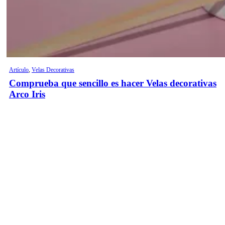
Artículo
,
Velas Decorativas
Comprueba que sencillo es hacer Velas decorativas
Arco Iris