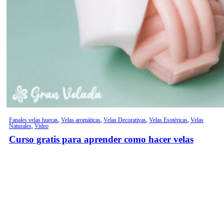
Fanales velas huecas
,
Velas aromáticas
,
Velas Decorativas
,
Velas Esotéricas
,
Velas
Naturales
,
Video
Curso gratis para aprender como hacer velas